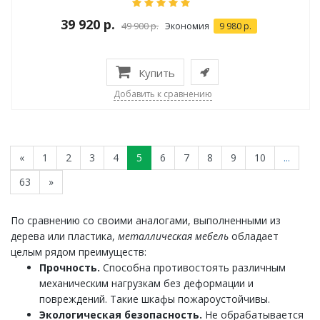
39 920 р.
49 900 р.
Экономия
9 980 р.
Купить
Добавить к сравнению
«
1
2
3
4
5
6
7
8
9
10
...
63
»
По сравнению со своими аналогами, выполненными из
дерева или пластика,
металлическая мебель
обладает
целым рядом преимуществ:
Прочность.
Способна противостоять различным
механическим нагрузкам без деформации и
повреждений. Такие шкафы пожароустойчивы.
Экологическая безопасность.
Не обрабатывается