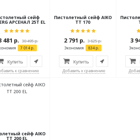
столетный сейф
Пистолетный сейф AIKO
Пистоле
ERG АРСЕНАЛ 25T EL
TT 170
3 481 р.
2 791 р.
3 9
30 495 р.
3 625 р.
кономия
7 014 р.
Экономия
834 р.
Экон
Купить
Купить
обавить к сравнению
Добавить к сравнению
Добав
олетный сейф AIKO
TT 200 EL