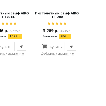
тный сейф AIKO
Пистолетный сейф AIKO
TT 170 EL
TT 200
46 р.
3 269 р.
5 125 р.
4 245 р.
омия
1 179 р.
Экономия
976 р.
Купить
Купить
ить к сравнению
Добавить к сравнению