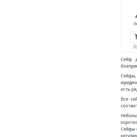
Э
Д
Сейф д
боепри
Сейфы,
юридиче
есть ря
Все се
соотве
Неболь
коротк
Сейфы 
регулир