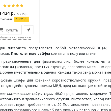
4 424 р.
5 745 р.
кономия
1 321 р.
Купить
обавить к сравнению
ля пистолета представляет собой металлический ящик, 
пасов.
Пистолетные сейфы
крепятся к полу или стене.
 предназначенные для физических лиц, более компактны и
ских лиц (силовых, военных структур, правоохранительных ор
д более вместительных моделей. Каждый такой сейф может вмещ
йфовые шкафы для хранения короткоствольного оружия, пред
тствуют действующим нормам МВД, предписывающим особые пра
шие пистолетные сейфы серии AIKO
представлены моделями T
оствольного и травматического оружия, пистолетов, холодного
соответствуют требованиям ст. 50 Постановления правительс
ованию гражданского и служебного оружия и патронов к нему н