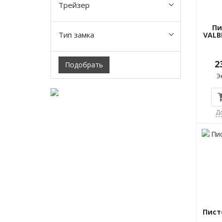
Трейзер
Пи
Тип замка
VALB
2
Подобрать
Э
Д
Пист