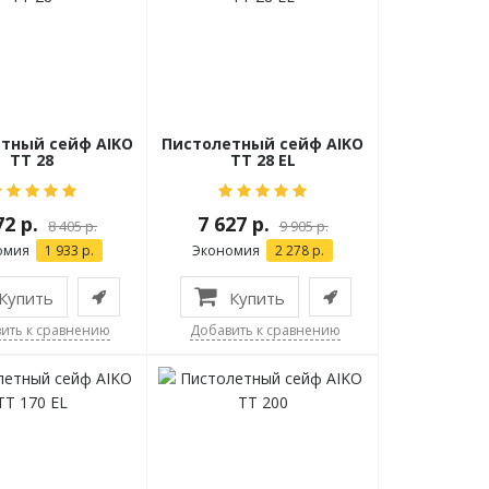
тный сейф AIKO
Пистолетный сейф AIKO
TT 28
TT 28 EL
72 р.
7 627 р.
8 405 р.
9 905 р.
омия
1 933 р.
Экономия
2 278 р.
Купить
Купить
ить к сравнению
Добавить к сравнению