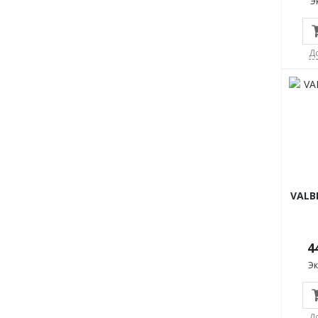
Э
Д
VALB
4
Э
Д