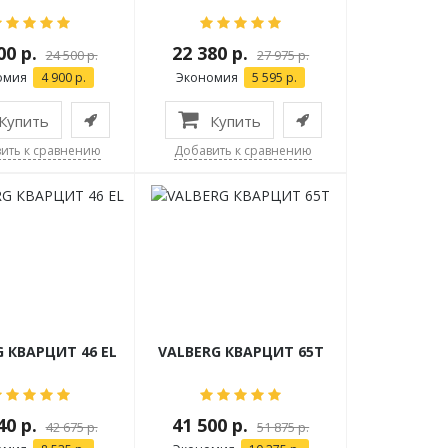
00 р.
22 380 р.
24 500 р.
27 975 р.
омия
4 900 р.
Экономия
5 595 р.
Купить
Купить
ить к сравнению
Добавить к сравнению
 КВАРЦИТ 46 EL
VALBERG КВАРЦИТ 65Т
40 р.
41 500 р.
42 675 р.
51 875 р.