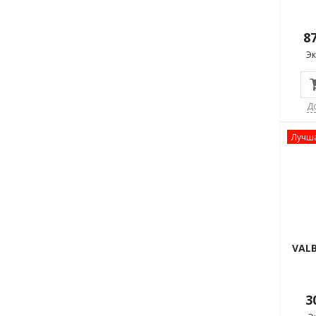
87
Э
Д
Лучша
VALB
3