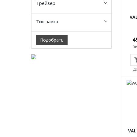
Трейзер
VA
Тип замка
4
Подобрать
Э
Д
VAL