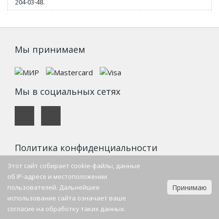
204-03-48.
Мы принимаем
Мы в социальных сетях
Политика конфиденциальности
Контактная информация
Этот сайт собирает cookie-файлы, данные
об IP-адресе и местоположении
пользователей. Дальнейшее
Принимаю
г. Пермь, Бульвар Гагарина, 109
использование сайта означает ваше
Эл. почта:
zevsmarket@mail.ru
согласие на обработку таких данных.