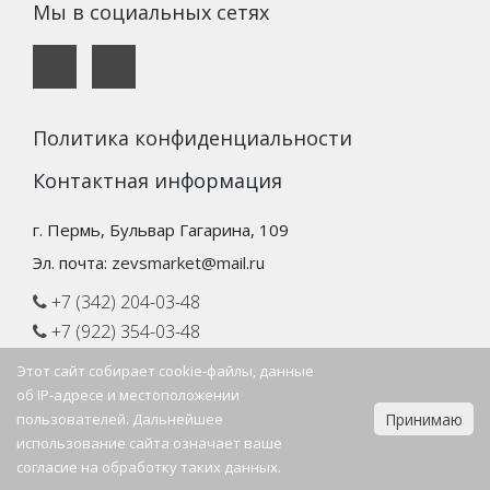
Мы в социальных сетях
Политика конфиденциальности
Контактная информация
г. Пермь, Бульвар Гагарина, 109
Эл. почта:
zevsmarket@mail.ru
+7 (342) 204-03-48
+7 (922) 354-03-48
Этот сайт собирает cookie-файлы, данные
Режим работы
об IP-адресе и местоположении
пользователей. Дальнейшее
Принимаю
Пн.–Пт. 09:00–18:00
использование сайта означает ваше
Сб.–Вс. выходной
согласие на обработку таких данных.